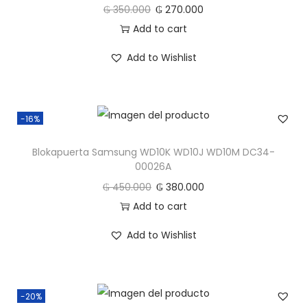
y
₲
350.000
₲
270.000
Add to cart
Add to Wishlist
-16%
Blokapuerta Samsung WD10K WD10J WD10M DC34-
00026A
₲
450.000
₲
380.000
Add to cart
Add to Wishlist
-20%