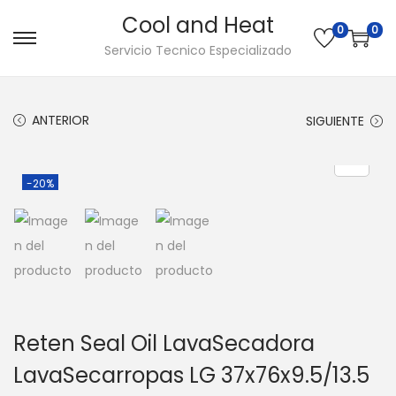
Cool and Heat
0
0
S
S
Servicio Tecnico Especializado
a
a
l
l
ANTERIOR
SIGUIENTE
t
t
a
a
r
r
-20%
a
a
l
l
a
c
n
o
a
n
v
t
Reten Seal Oil LavaSecadora
e
e
LavaSecarropas LG 37x76x9.5/13.5
g
n
a
i