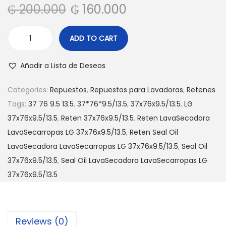
₲
200.000
₲
160.000
c
d
i
o
ADD TO CART
ó
R
n
e
Añadir a Lista de Deseos
t
e
Categories:
Repuestos
,
Repuestos para Lavadoras
,
Retenes
n
Tags:
37 76 9.5 13.5
,
37*76*9.5/13.5
,
37x76x9.5/13.5
,
LG
S
37x76x9.5/13.5
,
Reten 37x76x9.5/13.5
,
Reten LavaSecadora
e
LavaSecarropas LG 37x76x9.5/13.5
,
Reten Seal Oil
a
LavaSecadora LavaSecarropas LG 37x76x9.5/13.5
,
Seal Oil
l
37x76x9.5/13.5
,
Seal Oil LavaSecadora LavaSecarropas LG
O
37x76x9.5/13.5
i
l
L
Reviews (0)