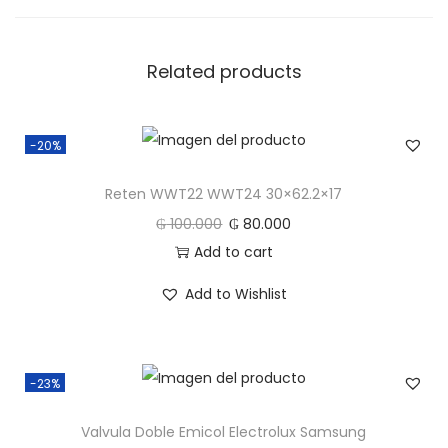
x
9
.
Related products
5
/
1
-20%
3
Reten WWT22 WWT24 30×62.2×17
.
₲
100.000
₲
80.000
5
Add to cart
q
u
Add to Wishlist
a
n
t
-23%
i
t
Valvula Doble Emicol Electrolux Samsung