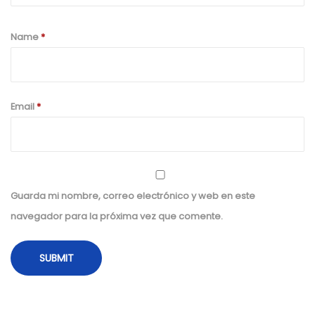
e
c
Name
*
a
r
r
o
Email
*
p
a
s
L
Guarda mi nombre, correo electrónico y web en este
G
navegador para la próxima vez que comente.
3
7
x
7
6