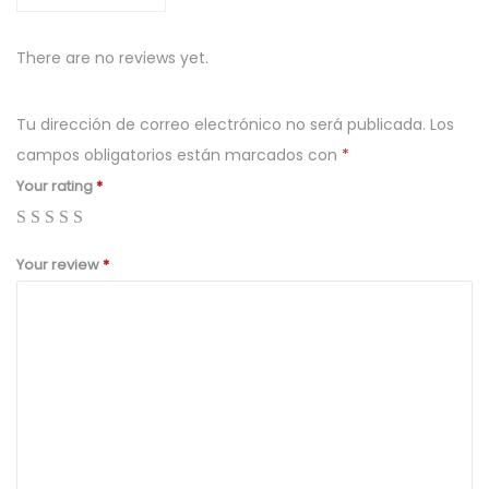
a
v
There are no reviews yet.
a
S
Tu dirección de correo electrónico no será publicada.
Los
e
campos obligatorios están marcados con
*
c
Your rating
*
a
d
o
Your review
*
r
a
L
a
v
a
S