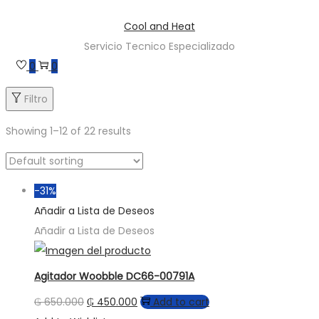
Saltar
Saltar
Cool and Heat
a
al
Servicio Tecnico Especializado
la
contenido
0
0
navegación
Filtro
Showing 1–12 of 22 results
-31%
Añadir a Lista de Deseos
Añadir a Lista de Deseos
Agitador Woobble DC66-00791A
₲
650.000
₲
450.000
Add to cart