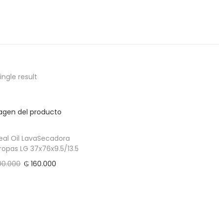
ngle result
eal Oil LavaSecadora
opas LG 37x76x9.5/13.5
0.000
₲
160.000
Add to cart
Add to Wishlist