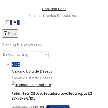
Saltar
Saltar
Cool and Heat
a
al
Servicio Tecnico Especializado
la
contenido
0
0
navegación
Filtro
Showing the single result
-20%
Añadir a Lista de Deseos
Añadir a Lista de Deseos
Reten Seal Oil LavaSecadora LavaSecarropas LG
37x76x9.5/13.5
₲
200.000
₲
160.000
Add to cart