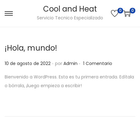
Cool and Heat
0
0
S
S
Servicio Tecnico Especializado
a
a
l
l
t
t
¡Hola, mundo!
a
a
.
.
r
r
P
10 de agosto de 2022
por
Admin
1 Comentario
a
a
u
Bienvenido a WordPress. Esta es tu primera entrada. Edítala
l
l
b
o bórrala, ¡luego empieza a escribir!
a
c
l
n
o
i
a
n
c
v
t
a
e
e
d
g
n
o
a
i