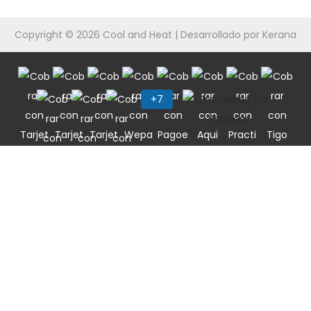
e
c
d
l
Copyright © 2026
Cool and Heat
| Desarrollado por Kerana
i
o
ó
n