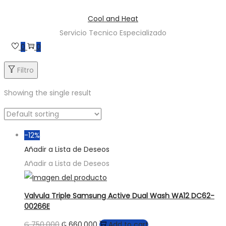
Saltar
Saltar
Cool and Heat
a
al
Servicio Tecnico Especializado
la
contenido
0
0
navegación
Filtro
Showing the single result
-12%
Añadir a Lista de Deseos
Añadir a Lista de Deseos
Valvula Triple Samsung Active Dual Wash WA12 DC62-
00266E
₲
750.000
₲
660.000
Add to cart