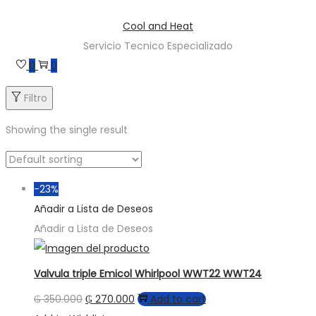
Saltar
Saltar
Cool and Heat
a
al
Servicio Tecnico Especializado
la
contenido
0
0
navegación
Filtro
Showing the single result
-23%
Añadir a Lista de Deseos
Añadir a Lista de Deseos
Valvula triple Emicol Whirlpool WWT22 WWT24
₲
350.000
₲
270.000
Add to cart