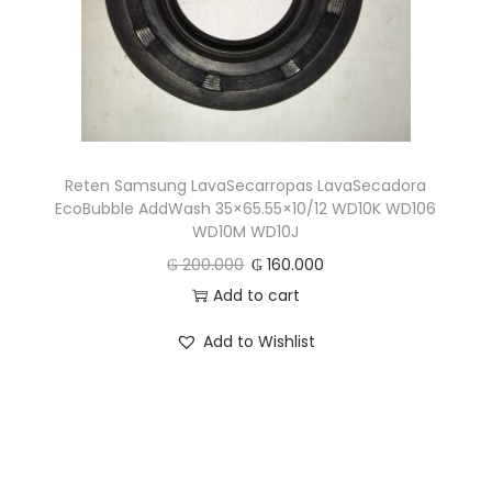
c
d
i
o
ó
n
Reten Samsung LavaSecarropas LavaSecadora
EcoBubble AddWash 35×65.55×10/12 WD10K WD106
WD10M WD10J
₲
200.000
₲
160.000
Add to cart
Add to Wishlist