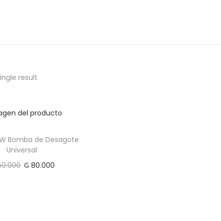
ngle result
0W Bomba de Desagote
Universal
50.000
₲
80.000
Add to cart
Add to Wishlist