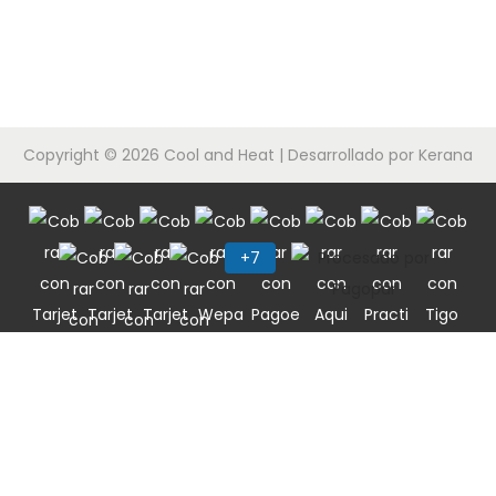
c
d
i
o
ó
n
Copyright © 2026
Cool and Heat
| Desarrollado por Kerana