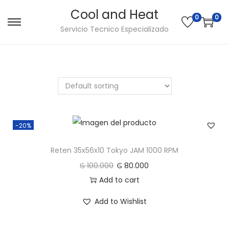
Cool and Heat
0
0
S
S
Servicio Tecnico Especializado
a
a
l
l
t
t
a
a
r
r
a
a
-20%
l
l
a
c
Reten 35x56x10 Tokyo JAM 1000 RPM
n
o
₲
100.000
₲
80.000
a
n
Add to cart
v
t
e
e
Add to Wishlist
g
n
a
i