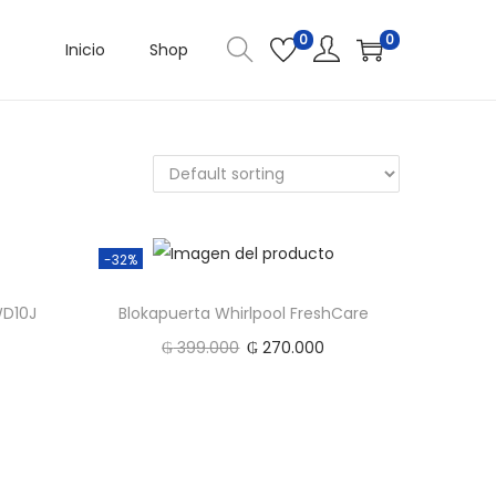
0
0
Inicio
Shop
-32%
WD10J
Blokapuerta Whirlpool FreshCare
₲
399.000
₲
270.000
Add to cart
Add to Wishlist