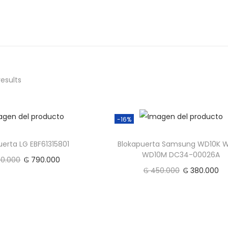
results
-16%
uerta LG EBF61315801
Blokapuerta Samsung WD10K 
WD10M DC34-00026A
0.000
₲
790.000
₲
450.000
₲
380.000
Add to cart
Add to cart
Add to Wishlist
Add to Wishlist